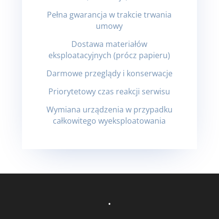
Pełna gwarancja w trakcie trwania
umowy
Dostawa materiałów
eksploatacyjnych (prócz papieru)
Darmowe przeglądy i konserwacje
Priorytetowy czas reakcji serwisu
Wymiana urządzenia w przypadku
całkowitego wyeksploatowania
.